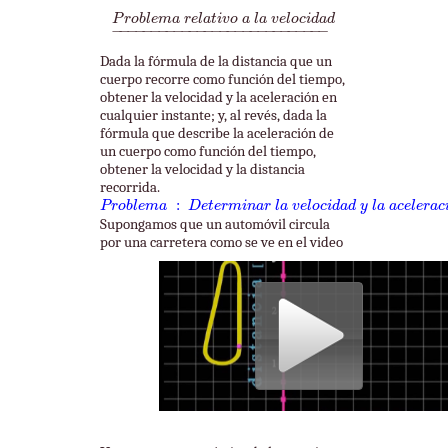
P
r
o
b
l
e
m
a
r
e
l
a
t
i
v
o
a
l
a
v
e
l
o
c
i
d
a
d
_
P
r
o
b
l
e
m
a
r
e
l
a
t
i
v
o
a
l
a
v
e
l
o
c
i
d
a
d
−
−−−−−−−−−−−−−−−−−−−−−−−−−−
−
Dada la fórmula de la distancia que un
cuerpo recorre como función del tiempo,
obtener la velocidad y la aceleración en
cualquier instante; y, al revés, dada la
fórmula que describe la aceleración de
un cuerpo como función del tiempo,
obtener la velocidad y la distancia
recorrida.
P
r
o
b
l
e
m
a
:
D
e
t
e
r
m
i
n
a
r
l
a
v
e
l
o
c
i
d
a
d
y
l
a
a
c
e
l
e
r
a
c
i
ó
n
:
P
r
o
b
l
e
m
a
D
e
t
e
r
m
i
n
a
r
l
a
v
e
l
o
c
i
d
a
d
y
l
a
a
c
e
l
e
r
a
c
Supongamos que un automóvil circula
por una carretera como se ve en el video